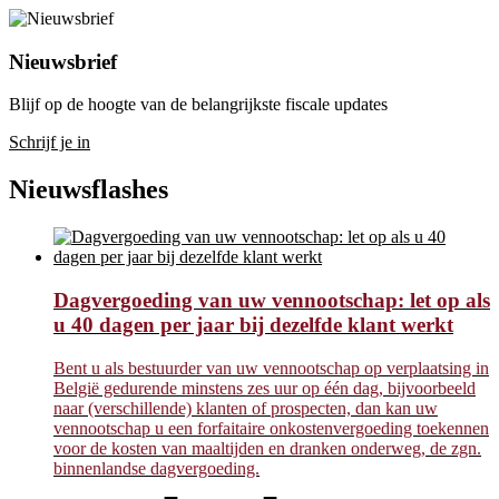
Nieuwsbrief
Blijf op de hoogte van de belangrijkste fiscale updates
Schrijf je in
Nieuwsflashes
Dagvergoeding van uw vennootschap: let op als
u 40 dagen per jaar bij dezelfde klant werkt
Bent u als bestuurder van uw vennootschap op verplaatsing in
België gedurende minstens zes uur op één dag, bijvoorbeeld
naar (verschillende) klanten of prospecten, dan kan uw
vennootschap u een forfaitaire onkostenvergoeding toekennen
voor de kosten van maaltijden en dranken onderweg, de zgn.
binnenlandse dagvergoeding.